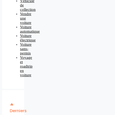
Véhicule
de
collection
Vendre
une
voiture
Voiture
automatique
Voiture
électrique
Voiture
sans-
permis
Voyage
et
roadtrip
en
voiture
🔥
Derniers