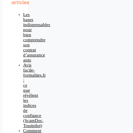
articles
Les
bases
indispensables
pour
bien
comprendre
son
contrat
d’assurance
auto
Avis
facile-
formalites.fr
:
ce
que
révèlent
les
indices
de
confiance
(ScamDoc,
Trustpilot)
Comment