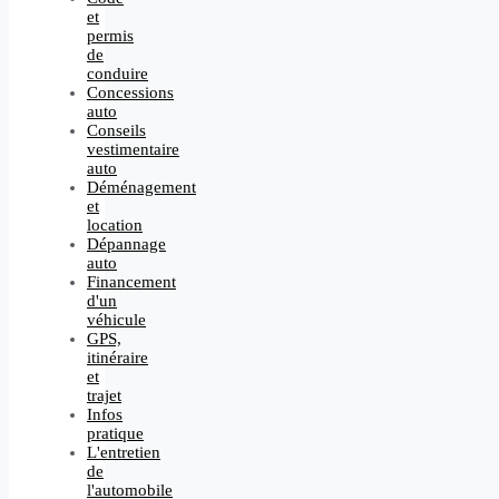
et
permis
de
conduire
Concessions
auto
Conseils
vestimentaire
auto
Déménagement
et
location
Dépannage
auto
Financement
d'un
véhicule
GPS,
itinéraire
et
trajet
Infos
pratique
L'entretien
de
l'automobile