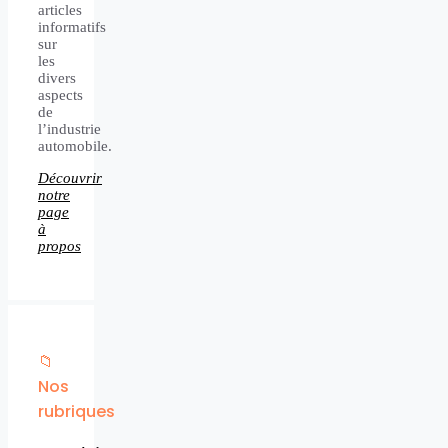
articles
informatifs
sur
les
divers
aspects
de
l’industrie
automobile.
Découvrir
notre
page
à
propos
📁
Nos
rubriques