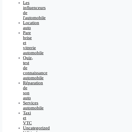
Les
influenceurs
de
l'automobile
Location
auto
Pare
brise
et
vitrerie
automobile
Quiz,
test
de
connaissance
automobile
Réparation
de
son
auto
Services
automobile
Taxi
et
VTC
Uncategorized