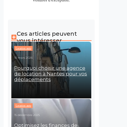
voitures d'exception.
Ces articles peuvent
vous intéresser
Location auto
10 mars 2026
Pourquoi choisir une agence
de location à Nantes pour vos
déplacements
Location auto
15 décembre 2025
Optimisez les finances de