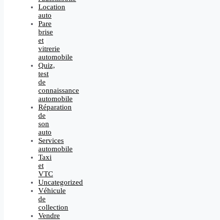
Location
auto
Pare
brise
et
vitrerie
automobile
Quiz,
test
de
connaissance
automobile
Réparation
de
son
auto
Services
automobile
Taxi
et
VTC
Uncategorized
Véhicule
de
collection
Vendre