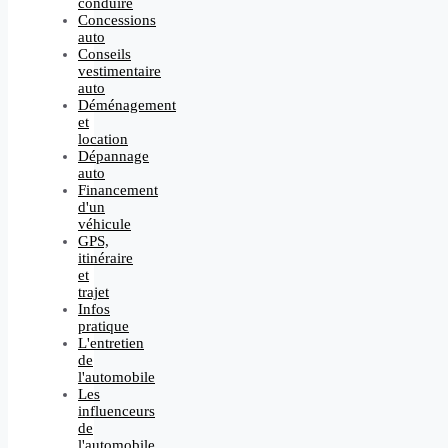
conduire
Concessions
auto
Conseils
vestimentaire
auto
Déménagement
et
location
Dépannage
auto
Financement
d'un
véhicule
GPS,
itinéraire
et
trajet
Infos
pratique
L'entretien
de
l'automobile
Les
influenceurs
de
l'automobile