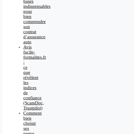
bases
indispensables
pour
bien
comprendre
son
contrat
d’assurance
auto
Avis
facile-
formalites.fr
:
ce
que
révèlent
les
indices
de
confiance
(ScamDoc,
Trustpilot)
Comment
bien
choisir
ses
pneus