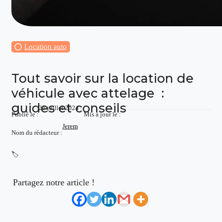
Location auto
Tout savoir sur la location de
véhicule avec attelage :
guides et conseils
25 juillet 2024
Publié le :
Mis à jour le :
Jerem
Nom du rédacteur :
🏷️
Partagez notre article !