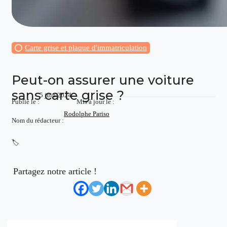
Carte grise et plaque d'immatriculation
Peut-on assurer une voiture
sans carte grise ?
5 juin 2024
Publié le :
Mis à jour le :
Rodolphe Pariso
Nom du rédacteur :
🏷️
Partagez notre article !