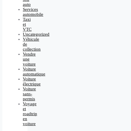
auto
Services
automobile
Taxi
et
VTC
Uncategorized
Véhicule
de
collection
Vendre
une
voiture
Voiture
automatique
Voiture
électrique
Voiture
sans-
permis
Voyage
et
roadtrip
en
voiture