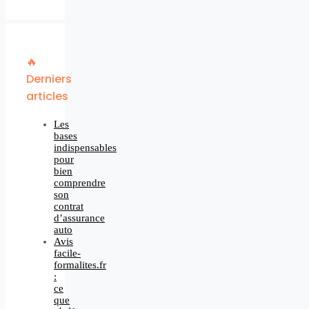
🔥
Derniers
articles
Les
bases
indispensables
pour
bien
comprendre
son
contrat
d’assurance
auto
Avis
facile-
formalites.fr
:
ce
que