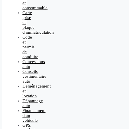
et
consommable
Carte
grise
et
plaque
d'immatriculation
Code
et
permis
de
conduire
Concessions
auto
Conseils
vestimentaire
auto
Déménagement
et
location
Dépannage
auto
Financement
d'un
véhicule
GPS,