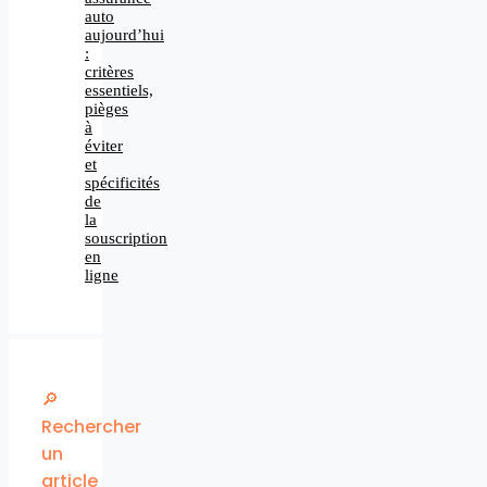
auto
aujourd’hui
:
critères
essentiels,
pièges
à
éviter
et
spécificités
de
la
souscription
en
ligne
🔎
Rechercher
un
article