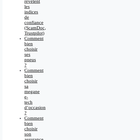
révèlent
les
indices
de
confiance
(ScamDoc,
Trustpilot)
Comment
bien
choisir
ses
pneus
?
Comment
bien
choisir
sa
megane
e-
tech
d’occasion
?
Comment
bien
choisir
son
assurance