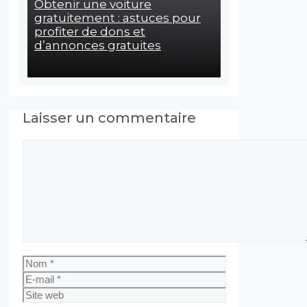
Obtenir une voiture
gratuitement : astuces pour
profiter de dons et
d’annonces gratuites
Laisser un commentaire
Commentaire
Nom
E-
mail
Site
web