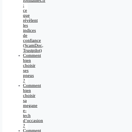
formalites.fr
:
ce
que
révèlent
les
indices
de
confiance
(ScamDoc,
Trustpilot)
Comment
bien
choisir
ses
pneus
?
Comment
bien
choisir
sa
megane
e-
tech
d’occasion
?
Comment