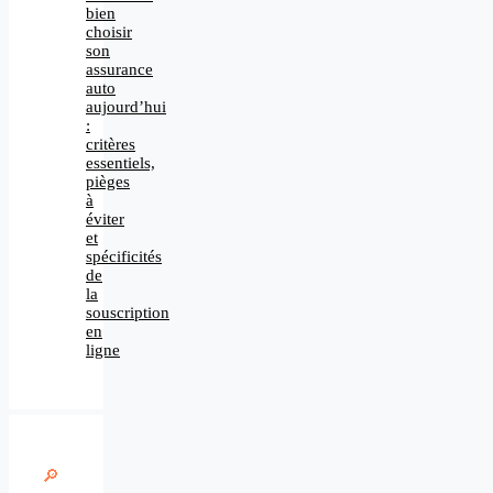
bien
choisir
son
assurance
auto
aujourd’hui
:
critères
essentiels,
pièges
à
éviter
et
spécificités
de
la
souscription
en
ligne
🔎