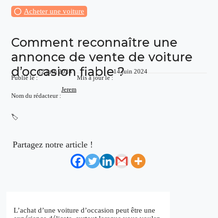
Acheter une voiture
Comment reconnaître une
annonce de vente de voiture
d’occasion fiable ?
12 juin 2024
14 juin 2024
Publié le :
Mis à jour le :
Jerem
Nom du rédacteur :
🏷️
Partagez notre article !
L’achat d’une voiture d’occasion peut être une