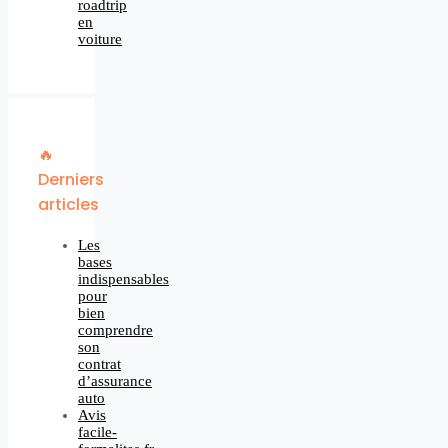
roadtrip
en
voiture
🔥
Derniers
articles
Les
bases
indispensables
pour
bien
comprendre
son
contrat
d’assurance
auto
Avis
facile-