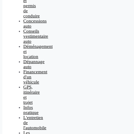
et
permis
de
conduire
Concessions
auto
Conseils
vestimentaire
auto
Déménagement
et
location
Dépannage
auto
Financement
d'un
véhicule
GPS,
itinéraire
et
trajet
Infos
pratique
L'entretien
de
l'automobile
Les