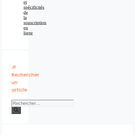
et
spécificités
de
la
souscription
en
ligne
🔎
Rechercher
un
article
Rechercher :