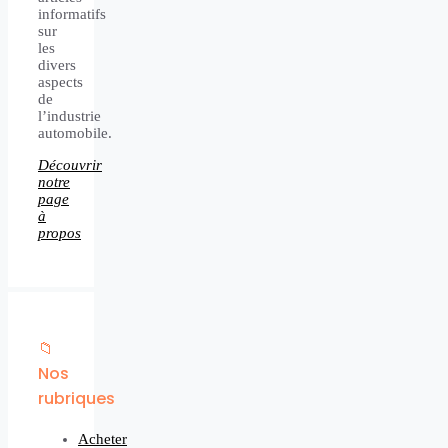
informatifs
sur
les
divers
aspects
de
l’industrie
automobile.
Découvrir
notre
page
à
propos
📁
Nos
rubriques
Acheter