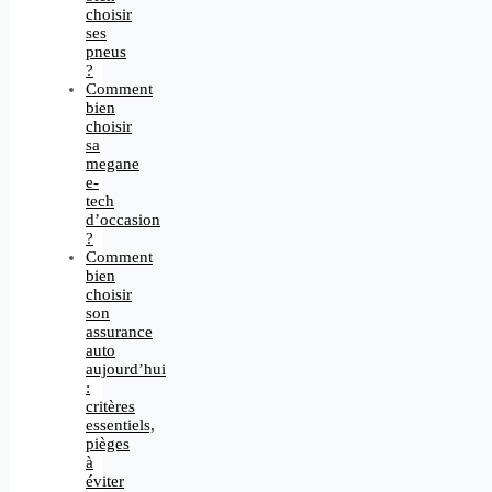
choisir
ses
pneus
?
Comment
bien
choisir
sa
megane
e-
tech
d’occasion
?
Comment
bien
choisir
son
assurance
auto
aujourd’hui
:
critères
essentiels,
pièges
à
éviter