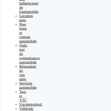
influenceurs
de
l'automobile
Location
auto
Pare
brise
et
vitrerie
automobile
Quiz,
test
de
connaissance
automobile
Réparation
de
son
auto
Services
automobile
Taxi
et
VTC
Uncategorized
Véhicule