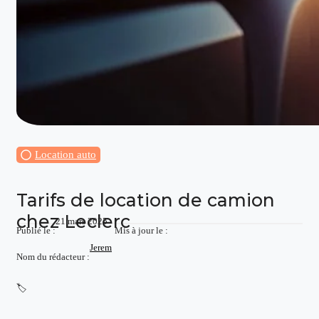
Location auto
Tarifs de location de camion
chez Leclerc
21 mars 2025
Publié le :
Mis à jour le :
Jerem
Nom du rédacteur :
🏷️