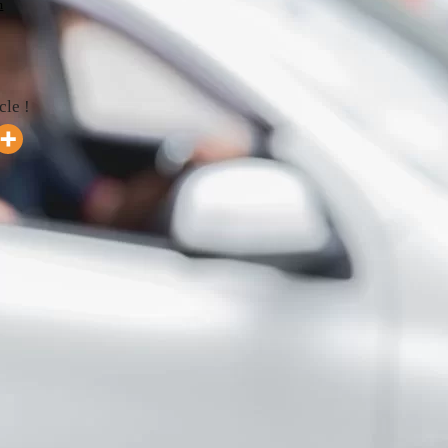
m
cle !