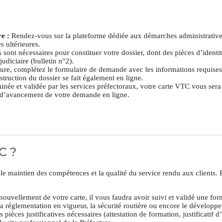
e :
Rendez-vous sur la plateforme dédiée aux démarches administratives
 ultérieures.
sont nécessaires pour constituer votre dossier, dont des pièces d’identit
judiciaire (bulletin n°2).
cture, complétez le formulaire de demande avec les informations requises 
struction du dossier se fait également en ligne.
ée et validée par les services préfectoraux, votre carte VTC vous sera
at d’avancement de votre demande en ligne.
C ?
 le maintien des compétences et la qualité du service rendu aux clients. P
uvellement de votre carte, il vous faudra avoir suivi et validé une fo
à la réglementation en vigueur, la sécurité routière ou encore le dévelop
pièces justificatives nécessaires (attestation de formation, justificatif d’