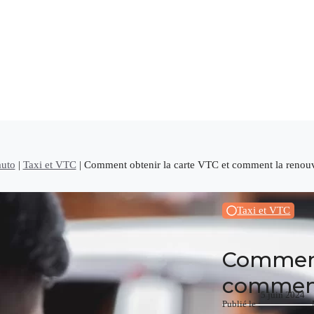
auto
|
Taxi et VTC
|
Comment obtenir la carte VTC et comment la renouv
Taxi et VTC
Comment 
comment
5 juin 2024
Publié le :