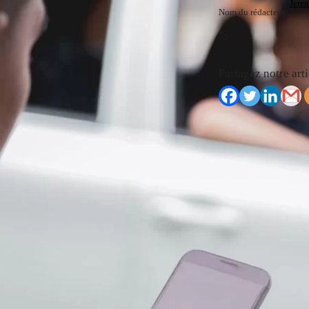
Jere
Nom du rédacteur :
🏷️
Partagez notre arti