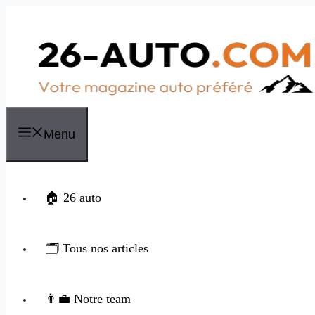
Aller
au
contenu
Menu
🏠 26 auto
🗂️ Tous nos articles
👨‍💼 Notre team