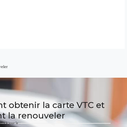
eler
obtenir la carte VTC et
 la renouveler
Mis à jour le :