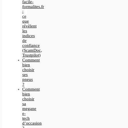
facile-
formalites.fr
:
ce
que
révèlent
les
indices
de
confiance
(ScamDoc,
Trustpilot)
Comment
bien
choisir
ses
pneus
?
Comment
bien
choisir
sa
megane
e-
tech
d’occasion
?