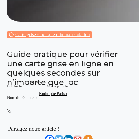
Carte grise et plaque d'immatriculation
Guide pratique pour vérifier
une carte grise en ligne en
quelques secondes sur
n’importe quel pc
5 juin 2024
Publié le :
Mis à jour le :
Rodolphe Pariso
Nom du rédacteur :
🏷️
Partagez notre article !