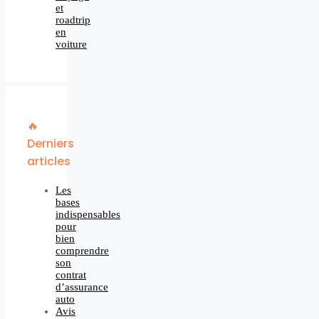
et
roadtrip
en
voiture
🔥
Derniers
articles
Les
bases
indispensables
pour
bien
comprendre
son
contrat
d’assurance
auto
Avis