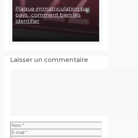
Plaque immatriculation par
pays : comment bien les
identifier
Laisser un commentaire
Commentaire
Nom
E-
mail
Site