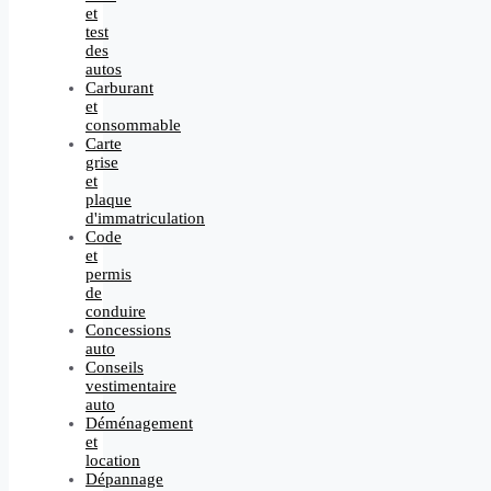
et
test
des
autos
Carburant
et
consommable
Carte
grise
et
plaque
d'immatriculation
Code
et
permis
de
conduire
Concessions
auto
Conseils
vestimentaire
auto
Déménagement
et
location
Dépannage