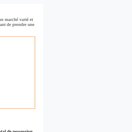
un marché varié et
vant de prendre une
otal de possession
,