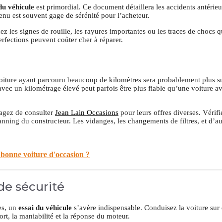
du véhicule
est primordial. Ce document détaillera les accidents antérieur
 tenu est souvent gage de sérénité pour l’acheteur.
z les signes de rouille, les rayures importantes ou les traces de chocs q
rfections peuvent coûter cher à réparer.
iture ayant parcouru beaucoup de kilomètres sera probablement plus su
vec un kilométrage élevé peut parfois être plus fiable qu’une voiture a
sagez de consulter
Jean Lain Occasions
pour leurs offres diverses. Vérifie
nning du constructeur. Les vidanges, les changements de filtres, et d’au
bonne voiture d'occasion ?
 de sécurité
es, un
essai du véhicule
s’avère indispensable. Conduisez la voiture sur 
ort, la maniabilité et la réponse du moteur.