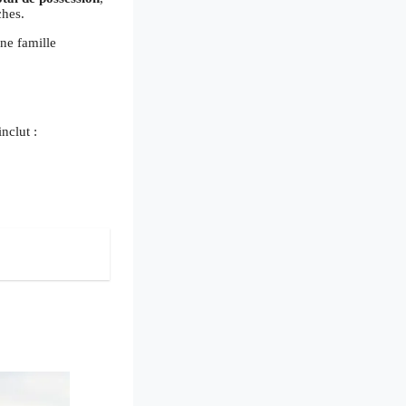
ches.
une famille
nclut :