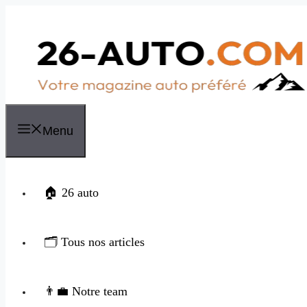
Aller
au
contenu
Menu
🏠 26 auto
🗂️ Tous nos articles
👨‍💼 Notre team