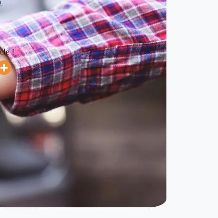
m
cle !