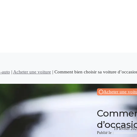
-auto
|
Acheter une voiture
|
Comment bien choisir sa voiture d’occasio
Acheter une voit
Comment 
d’occasi
19 février 20
Publié le :