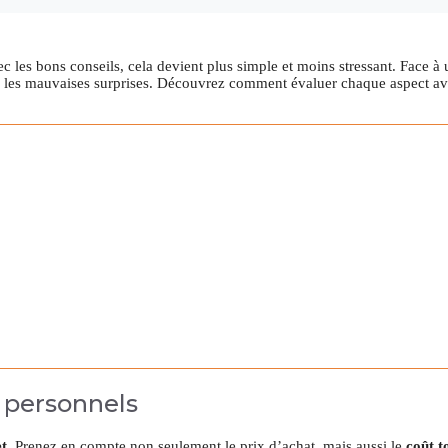
 les bons conseils, cela devient plus simple et moins stressant. Face à 
er les mauvaises surprises. Découvrez comment évaluer chaque aspect a
s personnels
t
. Prenez en compte non seulement le prix d’achat, mais aussi le
coût t